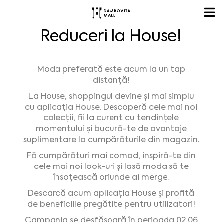
Reduceri la House!
Moda preferată este acum la un tap
distanță!
La House, shoppingul devine și mai simplu
cu aplicația House. Descoperă cele mai noi
colecții, fii la curent cu tendințele
momentului și bucură-te de avantaje
suplimentare la cumpărăturile din magazin.
Fă cumpărături mai comod, inspiră-te din
cele mai noi look-uri și lasă moda să te
însoțească oriunde ai merge.
Descarcă acum aplicația House și profită
de beneficiile pregătite pentru utilizatori!
Campania se desfășoară în perioada 02.06