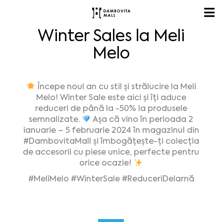
Winter Sales la Meli
Melo
Începe noul an cu stil și strălucire la Meli
Melo! Winter Sale este aici și îți aduce
reduceri de până la -50% la produsele
semnalizate.
Așa că vino în perioada 2
ianuarie – 5 februarie 2024 în magazinul din
#DambovitaMall
și îmbogățește-ți colecția
de accesorii cu piese unice, perfecte pentru
orice ocazie!
#MeliMelo
#WinterSale
#ReduceriDeIarnă