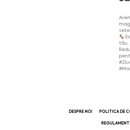
Avem
maga
veter
Es
tău,
Redu
pent
#Ziu
#Ma
DESPRE NOI
POLITICA DE C
REGULAMENT 