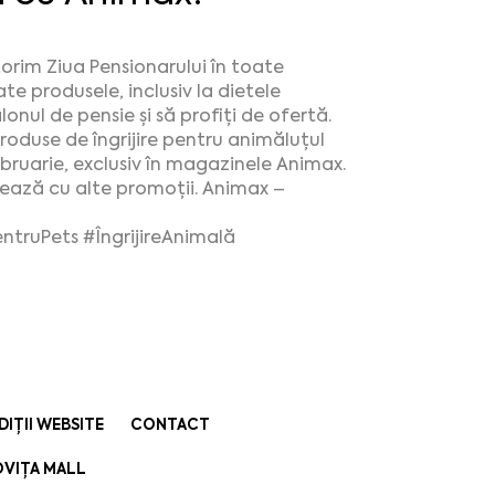
torim Ziua Pensionarului în toate
e produsele, inclusiv la dietele
lonul de pensie și să profiți de ofertă.
oduse de îngrijire pentru animăluțul
bruarie, exclusiv în magazinele Animax.
lează cu alte promoții. Animax –
ntruPets
#ÎngrijireAnimală
DIȚII WEBSITE
CONTACT
VIȚA MALL