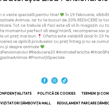
 o veste specială pentru tine!
În 19 februarie, sărbă
zinele Animax, iar tu te bucuri de 20% REDUCERE la toat
inare. Tot ce trebuie să faci este să vii în magazin cu ta
te momentul perfect să alegi hrană, recompense sau pr
 la un preț mai bun.
Oferta este valabilă doar în 19 fe
cerea se aplică produselor cu preț întreg și nu se cumu
ru și despre animale
aPensionarului
#Reducere20
#AnimaleFericite
#HranăPe
gazineAnimax
#PromoțiiSpeciale
ONFIDENȚIALITATE
POLITICĂ DE COOKIES
TERMENI ȘI CON
VIZITATORI DÂMBOVIȚA MALL
REGULAMENT PARCARE DÂMBO