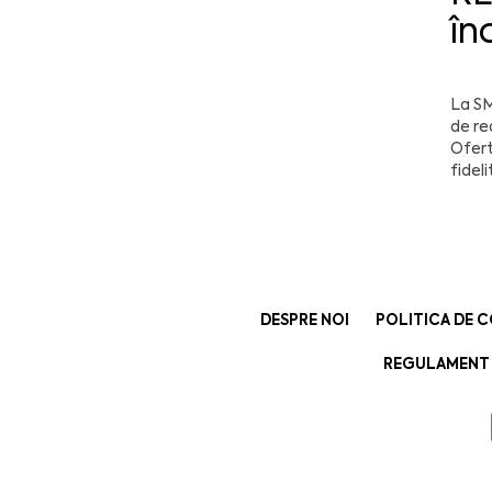
în
La SM
de re
Ofert
fideli
DESPRE NOI
POLITICA DE C
REGULAMENT 