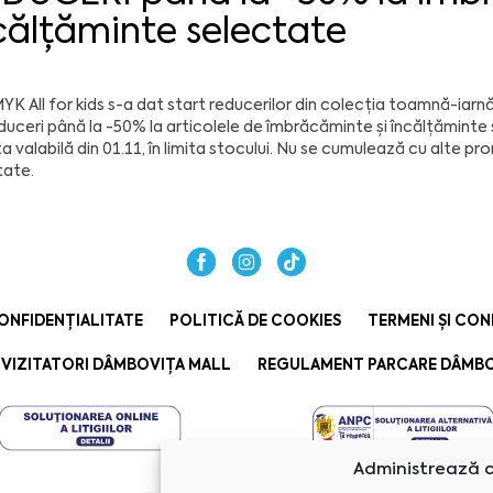
călțăminte selectate
YK All for kids s-a dat start reducerilor din colecția toamnă-iarnă
duceri până la -50% la articolele de îmbrăcăminte și încălțăminte
a valabilă din 01.11, în limita stocului. Nu se cumulează cu alte p
tate.
ONFIDENȚIALITATE
POLITICĂ DE COOKIES
TERMENI ȘI CON
VIZITATORI DÂMBOVIȚA MALL
REGULAMENT PARCARE DÂMBO
Administrează c