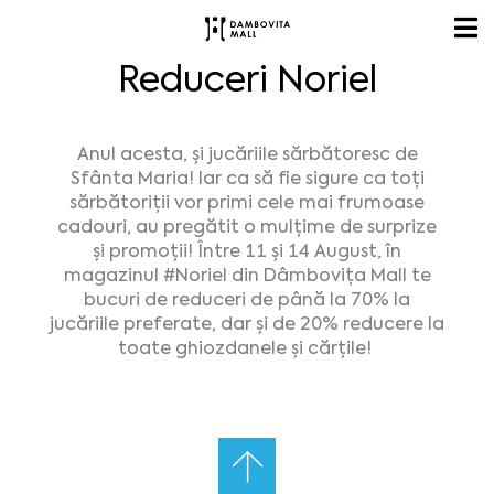
Reduceri Noriel
Anul acesta, și jucăriile sărbătoresc de
Sfânta Maria! Iar ca să fie sigure ca toți
sărbătoriții vor primi cele mai frumoase
cadouri, au pregătit o mulțime de surprize
și promoții! Între 11 și 14 August, în
magazinul
#Noriel
din Dâmbovița Mall te
bucuri de reduceri de până la 70% la
jucăriile preferate, dar și de 20% reducere la
toate ghiozdanele și cărțile!