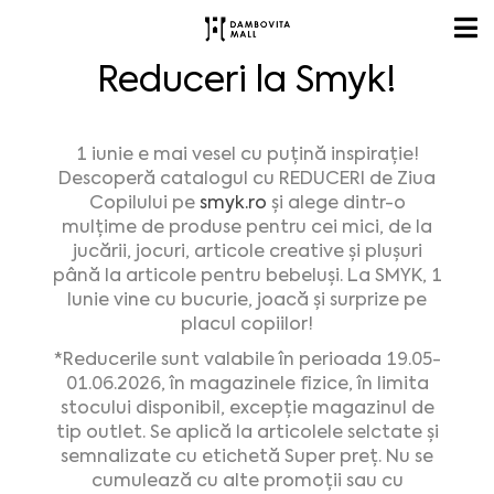
Reduceri la Smyk!
1 iunie e mai vesel cu puțină inspirație!
Descoperă catalogul cu REDUCERI de Ziua
Copilului pe
smyk.ro
și alege dintr-o
mulțime de produse pentru cei mici, de la
jucării, jocuri, articole creative și plușuri
până la articole pentru bebeluși. La SMYK, 1
Iunie vine cu bucurie, joacă și surprize pe
placul copiilor!
*Reducerile sunt valabile în perioada 19.05-
01.06.2026, în magazinele fizice, în limita
stocului disponibil, excepție magazinul de
tip outlet. Se aplică la articolele selctate și
semnalizate cu etichetă Super preț. Nu se
cumulează cu alte promoții sau cu