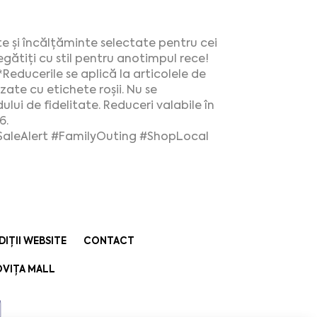
 și încălțăminte selectate pentru cei
regătiți cu stil pentru anotimpul rece!
Reducerile se aplică la articolele de
ate cu etichete roșii. Nu se
ui de fidelitate. Reduceri valabile în
6.
SaleAlert
#FamilyOuting
#ShopLocal
DIȚII WEBSITE
CONTACT
VIȚA MALL