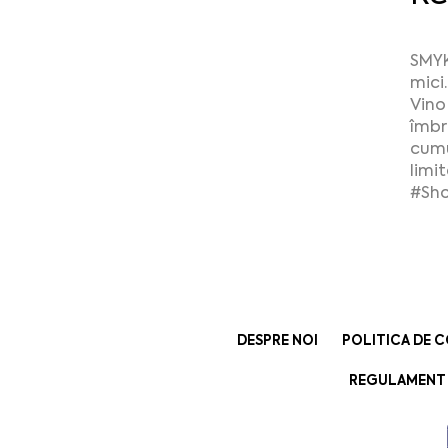
SMYK
mici.
Vino
îmbr
cumu
limit
#Sh
DESPRE NOI
POLITICA DE C
REGULAMENT 