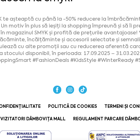
 te așteaptă cu până la -50% reducere la îmbrăcăminte
 Un motiv în plus să ieșiți la shopping împreună și să îi p
 în magazinul SMYK și profită de prețurile avantajoase! *
ăcăminte, încălțăminte și accesorii selectate și semnaliz
lează cu alte promoții sau cu reducerea aferentă cardul
a stocului disponibil, în perioada: 17.09.2025 – 31.03.202
oppingSmart
#FashionDeals
#KidsStyle
#WinterReady
#
ONFIDENȚIALITATE
POLITICĂ DE COOKIES
TERMENI ȘI CON
VIZITATORI DÂMBOVIȚA MALL
REGULAMENT PARCARE DÂMBO