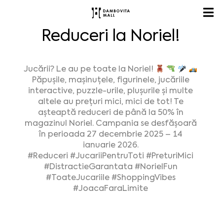
Reduceri la Noriel!
Jucării? Le au pe toate la Noriel!
Păpușile, mașinuțele, figurinele, jucăriile
interactive, puzzle-urile, plușurile și multe
altele au prețuri mici, mici de tot! Te
așteaptă reduceri de până la 50% în
magazinul Noriel. Campania se desfășoară
în perioada 27 decembrie 2025 – 14
ianuarie 2026.
#Reduceri
#JucariiPentruToti
#PreturiMici
#DistractieGarantata
#NorielFun
#ToateJucariile
#ShoppingVibes
#JoacaFaraLimite