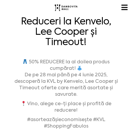
Reduceri la Kenvelo,
Lee Cooper și
Timeout!
50% REDUCERE la al doilea produs
cumpărat!
De pe 28 mai până pe 4 iunie 2025,
descoperă la KVL by Kenvelo, Lee Cooper și
Timeout oferte care merită asortate și
savurate.
Vino, alege ce-ți place și profită de
reducere!
#asorteazășieconomisește
#KVL
#ShoppingFabulos