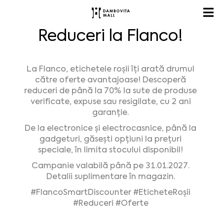
Reduceri la Flanco!
La Flanco, etichetele roșii îți arată drumul
către oferte avantajoase! Descoperă
reduceri de până la 70% la sute de produse
verificate, expuse sau resigilate, cu 2 ani
garanție.
De la electronice și electrocasnice, până la
gadgeturi, găsești opțiuni la prețuri
speciale, în limita stocului disponibil!
Campanie valabilă până pe 31.01.2027.
Detalii suplimentare în magazin.
#FlancoSmartDiscounter
#EticheteRoșii
#Reduceri
#Oferte