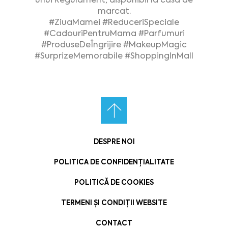
marcat.
#ZiuaMamei
#ReduceriSpeciale
#CadouriPentruMama
#Parfumuri
#ProduseDeÎngrijire
#MakeupMagic
#SurprizeMemorabile
#ShoppingInMall
DESPRE NOI
POLITICA DE CONFIDENȚIALITATE
POLITICĂ DE COOKIES
TERMENI ȘI CONDIȚII WEBSITE
CONTACT