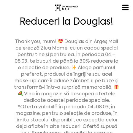
Reduceri la Douglas!
Thank you, mum!
Douglas din Argeș Mall
celerează Ziua Mamei cu un cadou special
pentru tine și pentru ea. În perioada 04 –
08.03, te bucuri de până la 30% reducere la
o selecție de produse.
Alege parfumul
preferat, produsul de îngrijire sau acel
make-up care îi aduce zâmbetul pe buze și
transformă-l într-o surpriză memorabilă.
Vino în magazin să descoperi ofertele
dedicate acestei perioade speciale.
*Oferta valabilă în perioada 04-08.03, în
magazine, pentru o selecție de produse, în
limita stocului disponibil, cu excepția celor
deja aflate în alte reduceri. Ofertă supusă
unui Regulament, disponibil la casa de