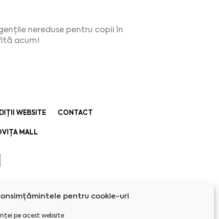
ențile nereduse pentru copii în
ofită acum!
DIȚII WEBSITE
CONTACT
VIȚA MALL
onsimțămintele pentru cookie-uri
nței pe acest website