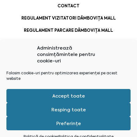
CONTACT
REGULAMENT VIZITATORI DÂMBOVIȚA MALL
REGULAMENT PARCARE DÂMBOVIȚA MALL
Administrează
consimțămintele pentru
cookie-uri
Folosim cookie-uri pentru optimizarea experienței pe acest
website
Accept toate
Resping toate
Preferințe
Administrează consimțământul
Politică de cookies
Politica de confidențialitate