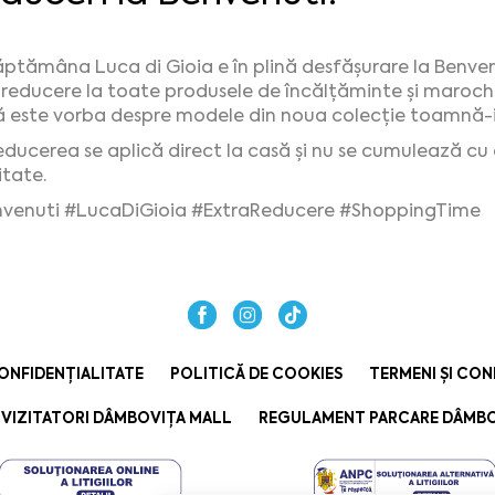
ptămâna Luca di Gioia e în plină desfășurare la Benve
reducere la toate produsele de încălțăminte și marochi
 este vorba despre modele din noua colecție toamnă-iar
ducerea se aplică direct la casă și nu se cumulează cu
itate.
venuti
#LucaDiGioia
#ExtraReducere
#ShoppingTime
ONFIDENȚIALITATE
POLITICĂ DE COOKIES
TERMENI ȘI CON
VIZITATORI DÂMBOVIȚA MALL
REGULAMENT PARCARE DÂMBO