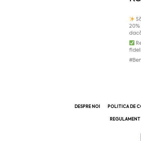
Să
20% 
dacă
Re
fidel
#Ben
DESPRE NOI
POLITICA DE C
REGULAMENT 