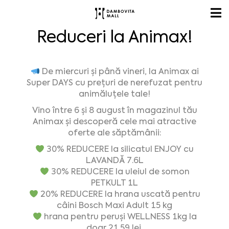
Reduceri la Animax!
De miercuri și până vineri, la Animax ai
Super DAYS cu prețuri de nerefuzat pentru
animăluțele tale!
Vino între 6 și 8 august în magazinul tău
Animax și descoperă cele mai atractive
oferte ale săptămânii:
30% REDUCERE la silicatul ENJOY cu
LAVANDĂ 7.6L
30% REDUCERE la uleiul de somon
PETKULT 1L
20% REDUCERE la hrana uscată pentru
câini Bosch Maxi Adult 15 kg
hrana pentru peruși WELLNESS 1kg la
doar 21.59 lei.