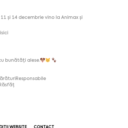
e 11 și 14 decembrie vino la Animax și
sici
l cu bunătăți alese.
răturiResponsabile
ăsfăț
DIȚII WEBSITE
CONTACT