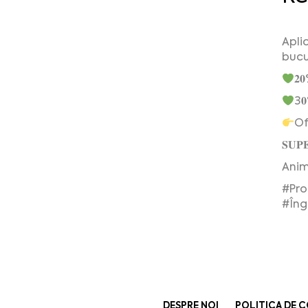
Apli
bucu
𝟐
3
Of
𝐒𝐔
Anim
#Pro
#Îng
DESPRE NOI
POLITICA DE C