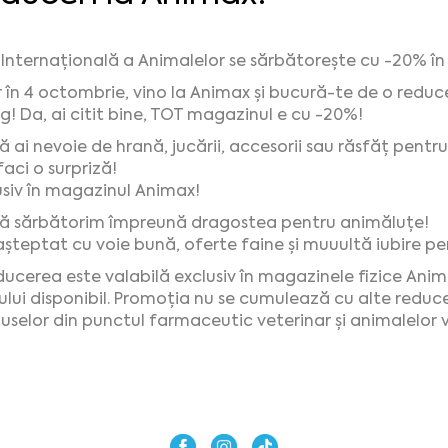
 Internațională a Animalelor se sărbătorește cu -20% î
 în 4 octombrie, vino la Animax și bucură-te de o reduc
eg! Da, ai citit bine, TOT magazinul e cu -20%!
că ai nevoie de hrană, jucării, accesorii sau răsfăț pen
faci o surpriză!
usiv în magazinul Animax!
să sărbătorim împreună dragostea pentru animăluțe!
 așteptat cu voie bună, oferte faine și muuultă iubire 
ducerea este valabilă exclusiv în magazinele fizice Anima
ului disponibil. Promoția nu se cumulează cu alte reduceri
uselor din punctul farmaceutic veterinar și animalelor vi