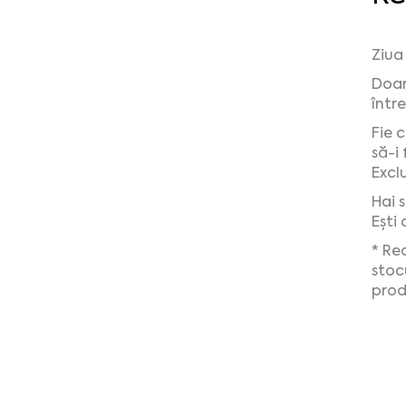
Ziua
Doar
într
Fie 
să-i 
Excl
Hai 
Ești
* Re
stoc
prod