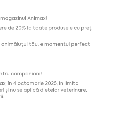
n magazinul Animax!
ere de 20% la toate produsele cu preț
tru animăluțul tău, e momentul perfect
pentru companioni!
x, în 4 octombrie 2025, în limita
 și nu se aplică dietelor veterinare,
i.