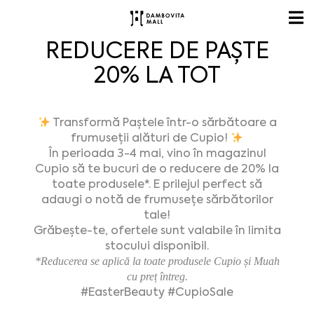
REDUCERE DE PAȘTE
20% LA TOT
Transformă Paștele într-o sărbătoare a
frumuseții alături de Cupio!
În perioada 3-4 mai, vino în magazinul
Cupio să te bucuri de o reducere de 20% la
toate produsele*. E prilejul perfect să
adaugi o notă de frumusețe sărbătorilor
tale!
Grăbește-te, ofertele sunt valabile în limita
stocului disponibil.
*Reducerea se aplică la toate produsele Cupio și Muah
cu preț întreg.
#EasterBeauty #CupioSale