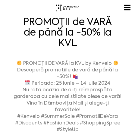
PROMOȚII de VARĂ
de până la -50% la
KVL
PROMOȚII DE VARĂ la KVL by Kenvelo
Descoperă promoțiile de vară de până la
-50%!
Perioada: 25 Iunie – 14 Iulie 2024
Nu rata ocazia de a-ți reîmprospăta
garderoba cu cele mai stilate piese de vară!
Vino în Dâmbovița Mall și alege-ți
favoritele!
#Kenvelo
#SummerSale
#PromotiiDeVara
#Discounts
#FashionDeals
#ShoppingSpree
#StyleUp