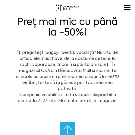
Preț mai mic cu până
la -50%!
Îți pregătești bagajul pentru vacanță? Nu uita de
articolele must have: de la costume de baie, la
rochii vaporoase, tricouri și pantaloni scurți! În
magazinul C&A din Dâmbovița Mall și mai multe
articole au acum un preț mai mic cu până la -50%!
Grăbește-te să îți găsești pe stoc mărimea
potrivită!
Campanie valabilă în limita stocului disponibil în
perioada 7-27 iulie. Mai multe detalii, în magazin.