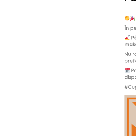
În p
P
make
Nu ra
prefe
Pe
dispo
#Cup