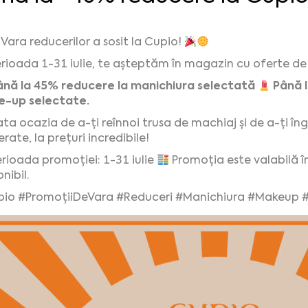
Vara reducerilor a sosit la Cupio!
erioada 1-31 iulie, te așteptăm în magazin cu oferte de
ână la 45% reducere la manichiura selectată
Până 
-up selectate.
ta ocazia de a-ți reînnoi trusa de machiaj și de a-ți îngr
rate, la prețuri incredibile!
rioada promoției: 1-31 iulie
Promoția este valabilă în
nibil.
io #PromoțiiDeVara #Reduceri #Manichiura #Makeup 