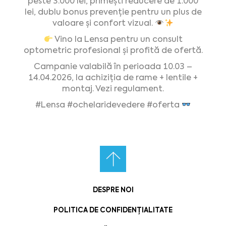
peste 3.000 lei, primești reducere de 1.000
lei, dublu bonus prevenție pentru un plus de
valoare și confort vizual.
Vino la Lensa pentru un consult
optometric profesional și profită de ofertă.
Campanie valabilă în perioada 10.03 –
14.04.2026, la achiziția de rame + lentile +
montaj. Vezi regulament.
#Lensa
#ochelaridevedere
#oferta
DESPRE NOI
POLITICA DE CONFIDENȚIALITATE