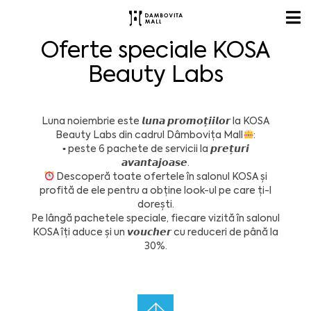
Oferte speciale KOSA
Beauty Labs
Luna noiembrie este 𝙡𝙪𝙣𝙖 𝙥𝙧𝙤𝙢𝙤𝙩̦𝙞𝙞𝙡𝙤𝙧 la
KOSA
Beauty Labs din cadrul
Dâmbovița Mall
:
▪
peste 6 pachete de servicii la 𝙥𝙧𝙚𝙩̦𝙪𝙧𝙞
𝙖𝙫𝙖𝙣𝙩𝙖𝙟𝙤𝙖𝙨𝙚.
Descoperă toate ofertele în salonul KOSA și
profită de ele pentru a
obține look-ul pe care ți-l
dorești.
Pe lângă pachetele speciale, fiecare vizită în salonul
KOSA îți
aduce și un 𝙫𝙤𝙪𝙘𝙝𝙚𝙧 cu reduceri de până la
30%.