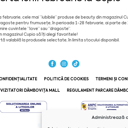
na februarie, cele mai ”iubibile” produse de
beauty
din magazinul
Cu
ragoste pentru frumusețe, în perioada 1-28 februarie, ai parte de
ire cuvintele ”love” sau ”dragoste”.
în magazinul Cupio să îți alegi favoritele!
tă valabilă la produsele selectate, în limita stocului disponibil.
ONFIDENȚIALITATE
POLITICĂ DE COOKIES
TERMENI ȘI CON
VIZITATORI DÂMBOVIȚA MALL
REGULAMENT PARCARE DÂMBO
Administrează c