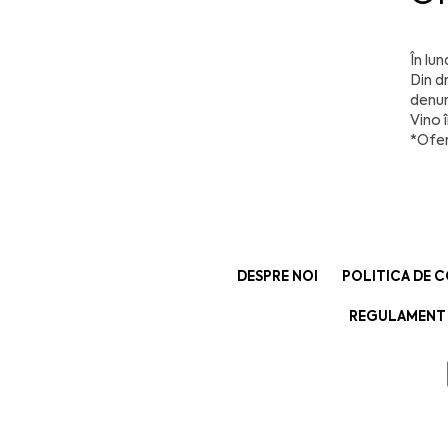
În lu
Din d
denum
Vino 
*Ofer
DESPRE NOI
POLITICA DE C
REGULAMENT 