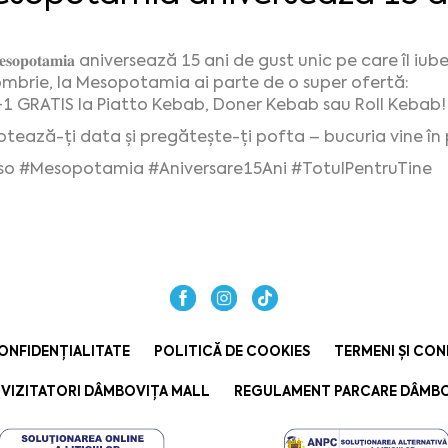
𝐞𝐬𝐨𝐩𝐨𝐭𝐚𝐦𝐢𝐚 aniversează 15 ani de gust unic pe care îl
mbrie, la Mesopotamia ai parte de o super ofertă:
1 GRATIS la Piatto Kebab, Doner Kebab sau Roll Kebab
tează-ți data și pregătește-ți pofta – bucuria vine în p
so
#Mesopotamia
#Aniversare15Ani
#TotulPentruTine
ONFIDENȚIALITATE
POLITICĂ DE COOKIES
TERMENI ȘI CON
VIZITATORI DÂMBOVIȚA MALL
REGULAMENT PARCARE DÂMBO