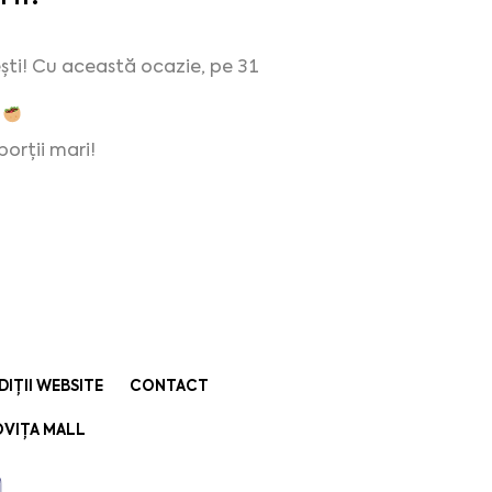
 iubești! Cu această ocazie, pe 31
!
orții mari!
DIȚII WEBSITE
CONTACT
VIȚA MALL