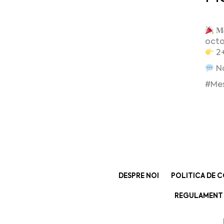
𝐌
octo
2+
No
#Me
DESPRE NOI
POLITICA DE C
REGULAMENT 