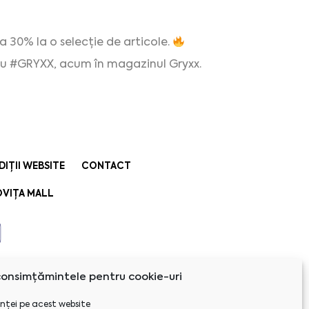
 30% la o selecție de articole.
cu #GRYXX, acum în magazinul Gryxx.
DIȚII WEBSITE
CONTACT
VIȚA MALL
onsimțămintele pentru cookie-uri
nței pe acest website