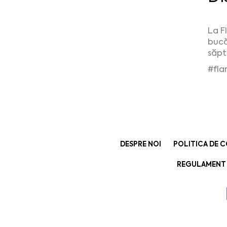
La F
bucă
săpt
#fla
DESPRE NOI
POLITICA DE C
REGULAMENT 