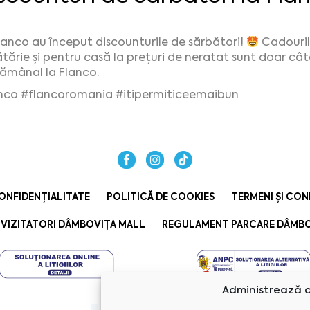
lanco au început discounturile de sărbători!
Cadourile
tărie și pentru casă la prețuri de neratat sunt doar cât
ămânal la Flanco.
nco #flancoromania #itipermiticeemaibun
ONFIDENȚIALITATE
POLITICĂ DE COOKIES
TERMENI ȘI CON
VIZITATORI DÂMBOVIȚA MALL
REGULAMENT PARCARE DÂMBO
Administrează c