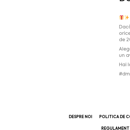
Dacă
oric
de 2
Aleg
un a
Hai 
#dm
DESPRE NOI
POLITICA DE C
REGULAMENT 