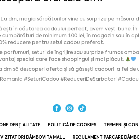
La dm, magia sărbătorilor vine cu surprize pe măsura do
 ești în căutarea cadoului perfect, avem vești bune. În
e cumpărături de minimum 100 lei, în magazin sau în ap
0% reducere pentru setul cadou preferat.
e parfumuri, seturi de îngrijire sau surprize frumos amb
vantaj special care face shoppingul și mai plăcut.
la dm să descoperi oferta și să găsești cadouri la fel de 
Romania
#SeturiCadou
#ReduceriDeSarbatori
#Cadour
ONFIDENȚIALITATE
POLITICĂ DE COOKIES
TERMENI ȘI CON
VIZITATORI DÂMBOVIȚA MALL
REGULAMENT PARCARE DÂMBO