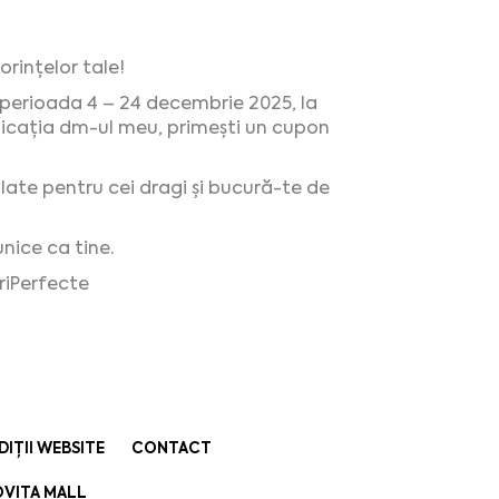
rințelor tale!
 perioada 4 – 24 decembrie 2025, la
licația dm-ul meu, primești un cupon
alate pentru cei dragi și bucură-te de
unice ca tine.
iPerfecte
DIȚII WEBSITE
CONTACT
VIȚA MALL