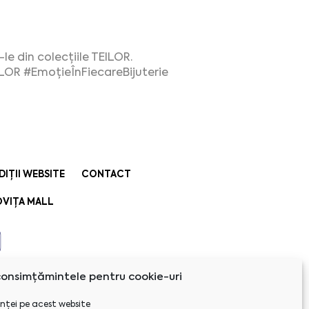
le din colecțiile TEILOR.
ILOR
#EmoțieÎnFiecareBijuterie
DIȚII WEBSITE
CONTACT
VIȚA MALL
onsimțămintele pentru cookie-uri
nței pe acest website