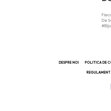
Fiec
De S
#Biju
DESPRE NOI
POLITICA DE C
REGULAMENT 