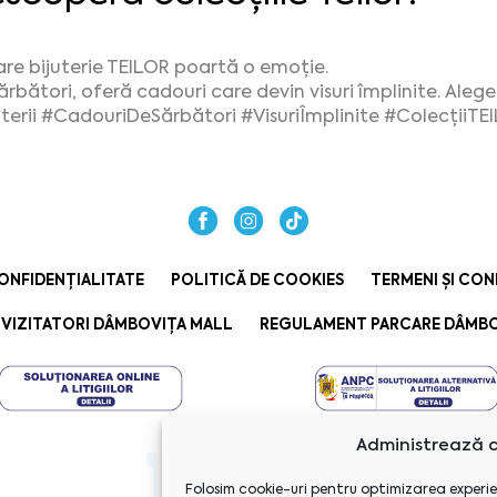
are bijuterie TEILOR poartă o emoție.
ărbători, oferă cadouri care devin visuri împlinite. Alege-
terii
#CadouriDeSărbători
#VisuriÎmplinite
#ColecțiiTE
ONFIDENȚIALITATE
POLITICĂ DE COOKIES
TERMENI ȘI CON
VIZITATORI DÂMBOVIȚA MALL
REGULAMENT PARCARE DÂMBO
Administrează c
Folosim cookie-uri pentru optimizarea experie