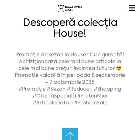
Descoperă colecția
House!
Promoție de sezon la House? Cu siguranță!
Achiziționează cele mai bune articole la
cele mai bune prețuri înaintea tuturor
Promoție valabilă în perioada 8 septembrie
– 7 octombrie 2025.
#Promoție
#Sezon
#Reduceri
#Shopping
#OfertăSpecială
#PrețuriMici
#ArticoleDeTop
#FashionSale