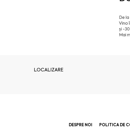
De la
Vino 
și -3
Mai m
LOCALIZARE
DESPRE NOI
POLITICA DE C