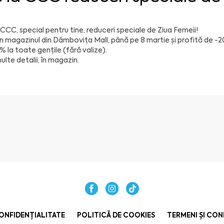
 CCC, special pentru tine, reduceri speciale de Ziua Femeii!
în magazinul din Dâmbovița Mall, până pe 8 martie și profită de -
0% la toate gențile (fără valize).
ulte detalii, în magazin.
ONFIDENȚIALITATE
POLITICĂ DE COOKIES
TERMENI ȘI CON