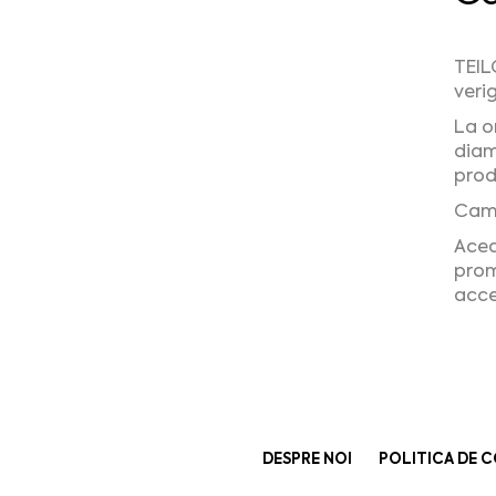
TEIL
veri
La o
diam
prod
Camp
Acea
prom
acce
DESPRE NOI
POLITICA DE C