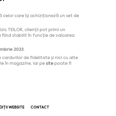
ă celor care își achiziționeză un set de
zic TEILOR, clienții pot primi un
fiind stabilit în funcție de valoarea
ombrie 2023
.
durilor de fidelitate și nici cu alte
ile în magazine, iar pe
site
poate fi
DIȚII WEBSITE
CONTACT