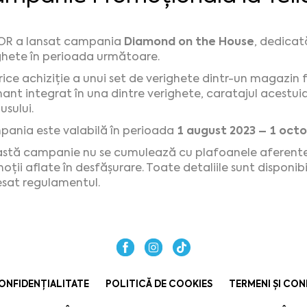
Diamond on the House
OR a lansat campania
, dedicat
ghete în perioada următoare.
rice achiziție a unui set de verighete dintr-un magazin fi
ant integrat în una dintre verighete, caratajul acestuia 
usului.
1 august 2023 – 1 oct
ania este valabilă în perioada
stă campanie nu se cumulează cu plafoanele aferente car
oții aflate în desfășurare. Toate detaliile sunt disponib
sat regulamentul.
ONFIDENȚIALITATE
POLITICĂ DE COOKIES
TERMENI ȘI CON