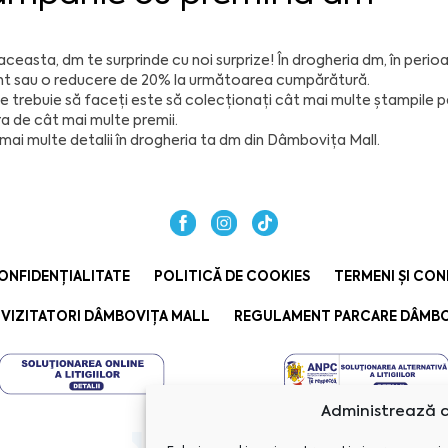
aceasta, dm te surprinde cu noi surprize! În drogheria dm, în peri
nt sau o reducere de 20% la următoarea cumpărătură.
e trebuie să faceți este să colecționați cât mai multe ștampile pe 
a de cât mai multe premii.
mai multe detalii în drogheria ta
dm
din
Dâmbovița Mall
.
ONFIDENȚIALITATE
POLITICĂ DE COOKIES
TERMENI ȘI CON
VIZITATORI DÂMBOVIȚA MALL
REGULAMENT PARCARE DÂMBO
Administrează c