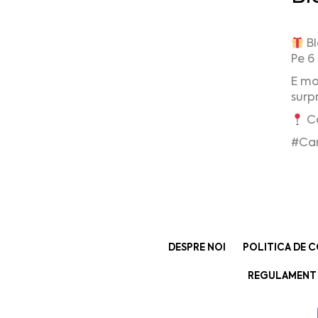
Bl
Pe 6
E mo
surpr
Ca
#Car
DESPRE NOI
POLITICA DE C
REGULAMENT 