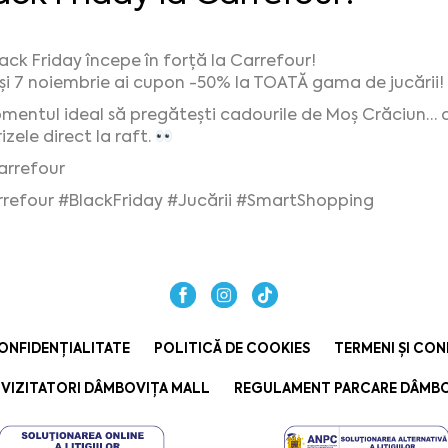
ack Friday începe în forță la Carrefour!
 și 7 noiembrie ai cupon -50% la TOATĂ gama de jucării!
mentul ideal să pregătești cadourile de Moș Crăciun… 
izele direct la raft.
rrefour
refour
#BlackFriday
#Jucării
#SmartShopping
ONFIDENȚIALITATE
POLITICĂ DE COOKIES
TERMENI ȘI CON
VIZITATORI DÂMBOVIȚA MALL
REGULAMENT PARCARE DÂMBO