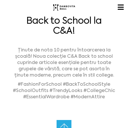
Back to School la
C&A!
Ținute de nota 10 pentru întoarcerea la
școală! Noua colecție C&A Back to school
cuprinde articole esențiale pentru toate
grupele de vârstă, care se pot asorta în
ținute moderne, precum cele în stil college.
#FashionForSchool #BackToSchoolStyle
#SchoolOutfits #TrendyLooks #CollegeChic
#EssentialWardrobe #ModernAttire