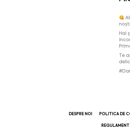
Ab
noștr
Hai 
inco
Prim
Te a
deli
#Da
DESPRE NOI
POLITICA DE C
REGULAMENT 