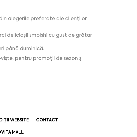
in alegerile preferate ale clienților
ci delicioșii smolshi cu gust de grătar
eri până duminică.
iște, pentru promoții de sezon și
DIȚII WEBSITE
CONTACT
VIȚA MALL