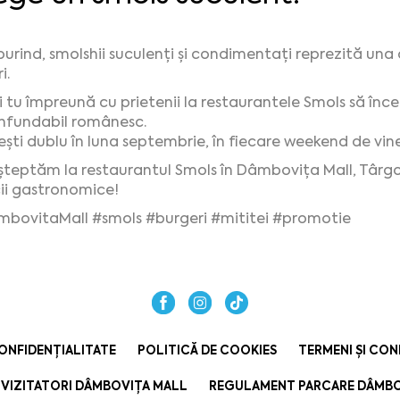
urind, smolshii suculenți și condimentați reprezită una d
i.
și tu împreună cu prietenii la restaurantele Smols să încer
nfundabil românesc.
ești dublu în luna septembrie, în fiecare weekend de vin
şteptăm la restaurantul Smols în Dâmbovița Mall, Târgov
cii gastronomice!
mbovitaMall
#smols
#burgeri
#mititei
#promotie
ONFIDENȚIALITATE
POLITICĂ DE COOKIES
TERMENI ȘI CON
VIZITATORI DÂMBOVIȚA MALL
REGULAMENT PARCARE DÂMBO