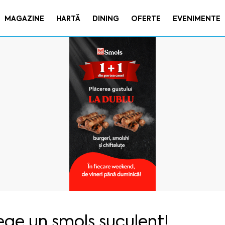
MAGAZINE
HARTĂ
DINING
OFERTE
EVENIMENTE
ege un smols suculent!