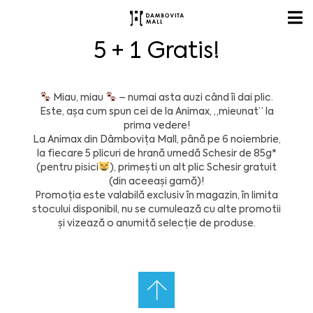
5 + 1 Gratis!
Miau, miau
– numai asta auzi când îi dai plic.
Este, așa cum spun cei de la Animax, „mieunat” la
prima vedere!
La Animax din Dâmbovița Mall, până pe 6 noiembrie,
la fiecare 5 plicuri de hrană umedă Schesir de 85g*
(pentru pisici
), primești un alt plic Schesir gratuit
(din aceeași gamă)!
Promoția este valabilă exclusiv în magazin, în limita
stocului disponibil, nu se cumulează cu alte promotii
și vizează o anumită selecție de produse.