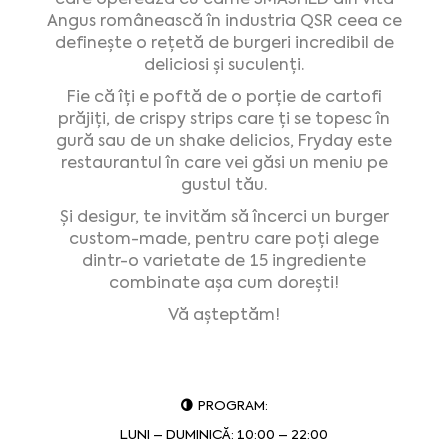
Angus românească în industria QSR ceea ce
definește o rețetă de burgeri incredibil de
deliciosi și suculenți.
Fie că îți e poftă de o porție de cartofi
prăjiți, de crispy strips care ți se topesc în
gură sau de un shake delicios, Fryday este
restaurantul în care vei găsi un meniu pe
gustul tău.
Și desigur, te invităm să încerci un burger
custom-made, pentru care poți alege
dintr-o varietate de 15 ingrediente
combinate așa cum dorești!
Vă așteptăm!
PROGRAM:
LUNI – DUMINICĂ: 10:00 – 22:00