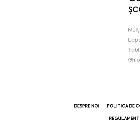
șc
Mulț
Lapt
Tabl
Ghio
DESPRE NOI
POLITICA DE C
REGULAMENT 