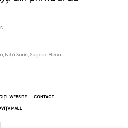
r:
, Niță Sorin, Sugeac Elena.
DIȚII WEBSITE
CONTACT
VIȚA MALL