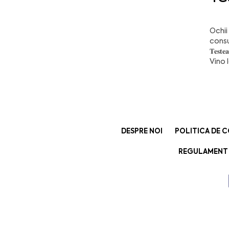
Ochii
consu
𝐓𝐞𝐬𝐭𝐞
Vino la 
DESPRE NOI
POLITICA DE C
REGULAMENT 