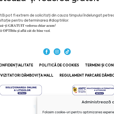
 tăi pot fi extrem de solicitați din cauza timpului îndelungat petrec
ltație pentru determinarea
#dioptriilor
.
𝐳𝐚̆-𝐭̦𝐢 𝐆𝐑𝐀𝐓𝐔𝐈𝐓 𝐯𝐞𝐝𝐞𝐫𝐞𝐚 𝐜𝐡𝐢𝐚𝐫 𝐚𝐜𝐮𝐦!
𝐎𝐏𝐓𝐈𝐛𝐥𝐮
𝐬̦𝐢 𝐚𝐟𝐥𝐚̆ 𝐜𝐚̂𝐭 𝐝𝐞 𝐛𝐢𝐧𝐞 𝐯𝐞𝐳𝐢.
ONFIDENȚIALITATE
POLITICĂ DE COOKIES
TERMENI ȘI CON
VIZITATORI DÂMBOVIȚA MALL
REGULAMENT PARCARE DÂMBO
Administrează c
Folosim cookie-uri pentru optimizarea experie