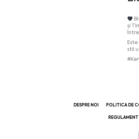
Bl
și T
între
Este
stil
#Ken
DESPRE NOI
POLITICA DE C
REGULAMENT 