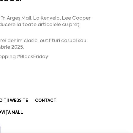
 în Argeș Mall. La Kenvelo, Lee Cooper
ducere la toate articolele cu preț
rei denim clasic, outfituri casual sau
mbrie 2025.
opping
#BlackFriday
DIȚII WEBSITE
CONTACT
VIȚA MALL