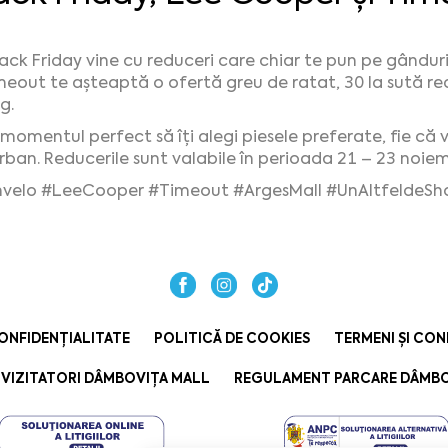
ack Friday vine cu reduceri care chiar te pun pe gânduri
imeout te așteaptă o ofertă greu de ratat, 30 la sută re
g.
 momentul perfect să îți alegi piesele preferate, fie că v
 urban. Reducerile sunt valabile în perioada 21 – 23 noie
velo
#LeeCooper
#Timeout
#ArgesMall
#UnAltfeldeSh
ONFIDENȚIALITATE
POLITICĂ DE COOKIES
TERMENI ȘI CON
VIZITATORI DÂMBOVIȚA MALL
REGULAMENT PARCARE DÂMBO